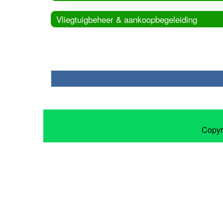
Vliegtuigbeheer & aankoopbegeleiding
Copyr