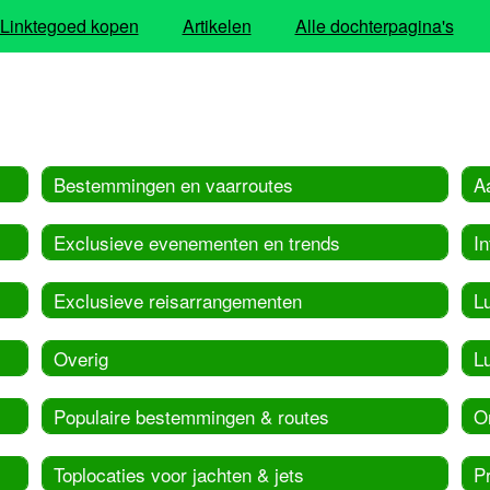
Linktegoed kopen
Artikelen
Alle dochterpagina's
Bestemmingen en vaarroutes
A
Exclusieve evenementen en trends
In
Exclusieve reisarrangementen
L
Overig
Lu
Populaire bestemmingen & routes
O
Toplocaties voor jachten & jets
Pr