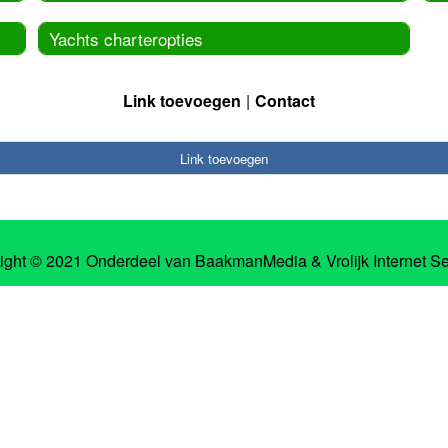
Yachts charteropties
Link toevoegen
Contact
Link toevoegen
ight © 2021 Onderdeel van
BaakmanMedia
&
Vrolijk Internet S